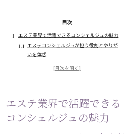
目次
エステ業界で活躍できるコンシェルジュの魅力
エステコンシェルジュが担う役割とやりが
いを体感
エステ業界で求められる接客力と成長の魅
力
お客様から信頼されるエステ対応のコツと
は
エステ業界で活躍できる
エステ勤務で得られる自己成長と満足感
エステコンシェルジュが描く理想のキャリ
コンシェルジュの魅力
ア像
未経験から始めるエステコンシェルジュの道