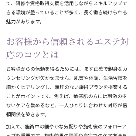
で、研修や資格取得支援を活用しながらスキルアップで
エステコンシェルジュの一日の流れを紹介
きる環境が整っていることが多く、長く働き続けられる
カウンセリングを通じたお客様満足度向上
魅力があります。
エステで身につくカウンセリング力の重要性
エステカウンセリングが導く信頼関係の構
お客様から信頼されるエステ対
築
応のコツとは
お客様の悩みに寄り添うエステの対応法
エステ現場で活かせるヒアリングのコツ
お客様からの信頼を得るためには、まず正確で親身なカ
ウンセリングが欠かせません。肌質や体調、生活習慣を
エステサロンで学ぶカウンセリング実践術
細かくヒアリングし、無理のない施術プランを提案する
エステコンシェルジュに求められる傾聴力
ことがポイントです。例えば、敏感肌の方には刺激の少
ないケアを勧めるなど、一人ひとりに合わせた対応が信
頼関係を築きます。
加えて、施術中の細やかな気配りや施術後のフォローア
ップも重要です。施術効果の説明や自宅でのケア方法を