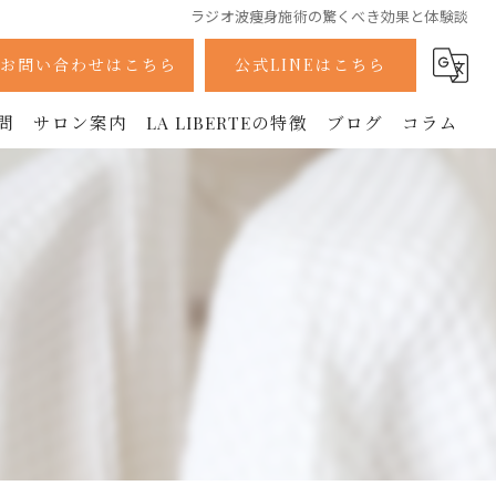
ラジオ波痩身施術の驚くべき効果と体験談
お問い合わせはこちら
公式LINEはこちら
問
サロン案内
LA LIBERTEの特徴
ブログ
コラム
採用情報
痩身
ボディ
フェイシャル
と
ラジオ波
美容鍼