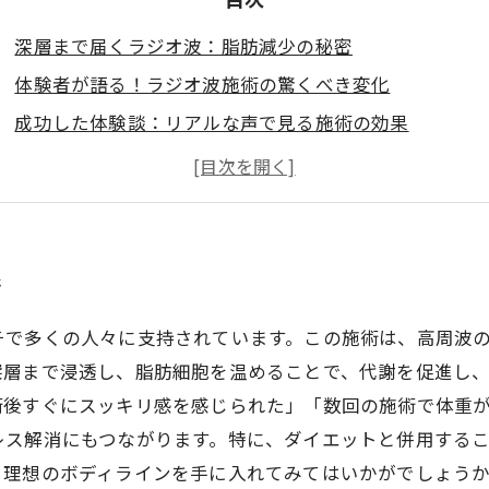
深層まで届くラジオ波：脂肪減少の秘密
体験者が語る！ラジオ波施術の驚くべき変化
成功した体験談：リアルな声で見る施術の効果
美しいボディラインへの第一歩：ラジオ波痩身施術の進
新たな自分を発見！ラジオ波痩身施術で得られる幸せ
密
チで多くの人々に支持されています。この施術は、高周波
深層まで浸透し、脂肪細胞を温めることで、代謝を促進し
術後すぐにスッキリ感を感じられた」「数回の施術で体重
レス解消にもつながります。特に、ダイエットと併用する
、理想のボディラインを手に入れてみてはいかがでしょう