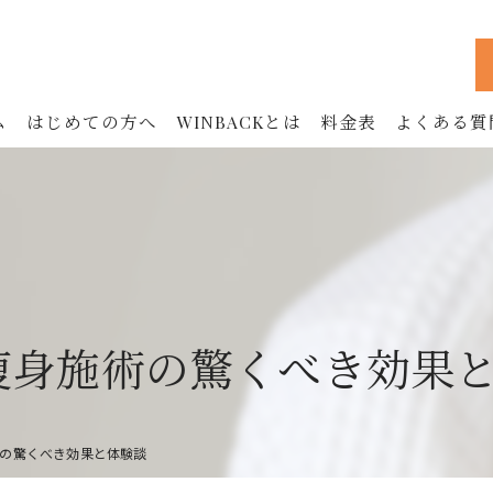
ム
はじめての方へ
WINBACKとは
料金表
よくある質
WINBACKの効果
フェイシャル
ボディ
お腹
オ波痩身施術の驚くべき効果
鍼治療 (90分)
美容鍼 (60分)
の驚くべき効果と体験談