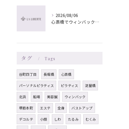
2026/08/06
心斎橋でウィンバック×マッサージ｜LA LIBERTE
タグ
Tags
谷町四丁目
長堀橋
心斎橋
パーソナルピラティス
ピラティス
淀屋橋
北浜
船場
美容鍼
ウィンバック
堺筋本町
エステ
全身
バストアップ
デコルテ
小顔
しわ
たるみ
むくみ