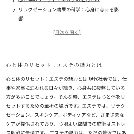
リラクゼーション効果の科学：心身に与える影
響
エステメニューの紹介：あなたにぴったりの選
択
施術前の心構え：リラックスするための準備
エステ後のアフターケア：効果を持続させる方
心と体のリセット：エステの魅力とは
法
心と体のリセット：エステの魅力とは 現代社会では、仕
事や家事に追われる日々が続き、心身共に疲弊している
方が多いことでしょう。そんな時、エステは心と体をリ
セットするための至極の場所です。エステでは、リラク
ゼーション、スキンケア、ボディケアなど、さまざまな
ケアが提供されており、心地よい空間での施術はストレ
ス解消に最適です。 エステの魅力は、ただの贅沢ではあ