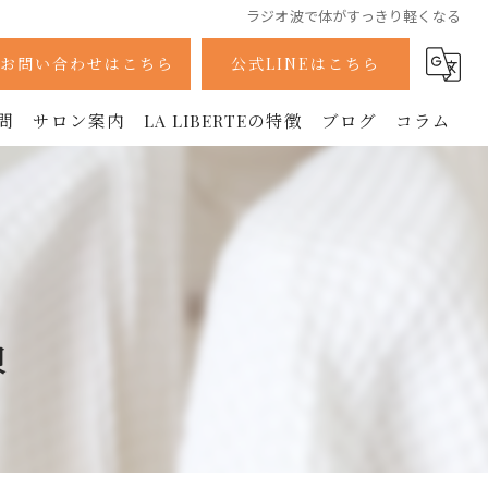
ラジオ波で体がすっきり軽くなる
お問い合わせはこちら
公式LINEはこちら
問
サロン案内
LA LIBERTEの特徴
ブログ
コラム
採用情報
痩身
ボディ
フェイシャル
堺
ラジオ波
美容鍼