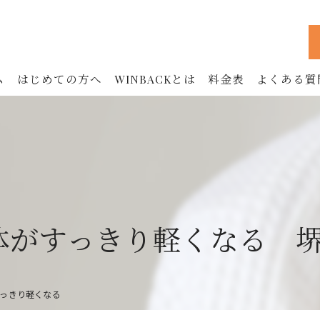
ム
はじめての方へ
WINBACKとは
料金表
よくある質
WINBACKの効果
フェイシャル
ボディ
お腹
波で体がすっきり軽くなる 
鍼治療 (90分)
美容鍼 (60分)
っきり軽くなる