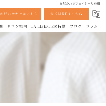
自然の力でフェイシャル施術
お問い合わせはこちら
公式LINEはこちら
問
サロン案内
LA LIBERTEの特徴
ブログ
コラム
採用情報
痩身
ボディ
フェイシャル
ラジオ波
美容鍼