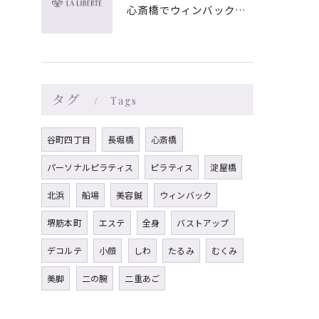
心斎橋でウィンバック×マッサージ｜LA LIBERTE
タグ
Tags
谷町四丁目
長堀橋
心斎橋
パーソナルピラティス
ピラティス
淀屋橋
北浜
船場
美容鍼
ウィンバック
堺筋本町
エステ
全身
バストアップ
デコルテ
小顔
しわ
たるみ
むくみ
美脚
二の腕
二重あご