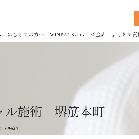
ム
はじめての方へ
WINBACKとは
料金表
よくある質
WINBACKの効果
フェイシャル
ボディ
お腹
鍼治療 (90分)
ャル施術 堺筋本町
美容鍼 (60分)
シャル施術