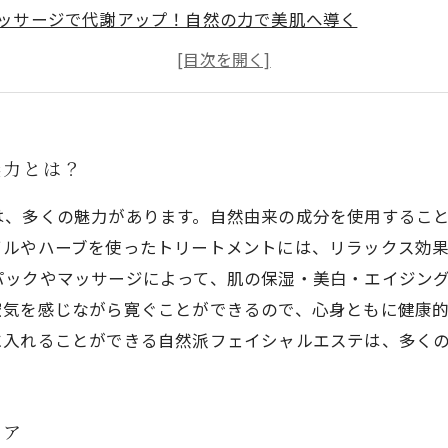
ッサージで代謝アップ！自然の力で美肌へ導く
ラスアルファの効果！アロマやハーブでリラックスフェイ
然派の方必見！オーガニックスキンケアで肌を整える
魅力とは？
は、多くの魅力があります。自然由来の成分を使用するこ
イルやハーブを使ったトリートメントには、リラックス効果
パックやマッサージによって、肌の保湿・美白・エイジン
空気を感じながら寛ぐことができるので、心身ともに健康
に入れることができる自然派フェイシャルエステは、多く
ケア