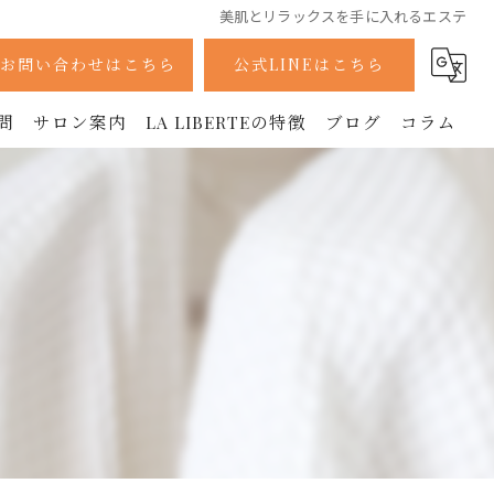
美肌とリラックスを手に入れるエステ
お問い合わせはこちら
公式LINEはこちら
問
サロン案内
LA LIBERTEの特徴
ブログ
コラム
採用情報
痩身
ボディ
フェイシャル
ラジオ波
美容鍼