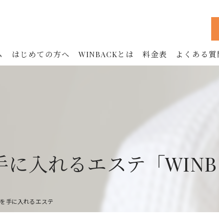
ム
はじめての方へ
WINBACKとは
料金表
よくある質
WINBACKの効果
フェイシャル
ボディ
お腹
に入れるエステ「WINB
鍼治療 (90分)
美容鍼 (60分)
を手に入れるエステ