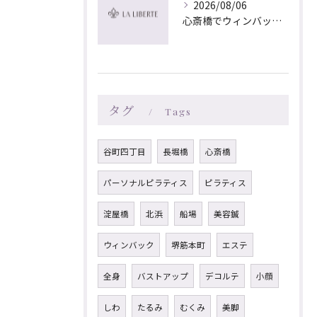
2026/08/06
心斎橋でウィンバック×マッサージ｜LA LIBERTE
タグ
Tags
谷町四丁目
長堀橋
心斎橋
パーソナルピラティス
ピラティス
淀屋橋
北浜
船場
美容鍼
ウィンバック
堺筋本町
エステ
全身
バストアップ
デコルテ
小顔
しわ
たるみ
むくみ
美脚