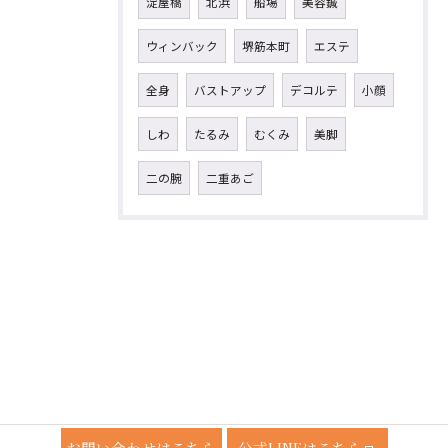
淀屋橋
北浜
船場
美容鍼
ウィンバック
堺筋本町
エステ
全身
バストアップ
デコルテ
小顔
しわ
たるみ
むくみ
美脚
二の腕
二重あご
お問い合わせはこちら
公式LINEはこちら