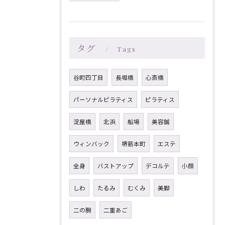
タグ
Tags
谷町四丁目
長堀橋
心斎橋
パーソナルピラティス
ピラティス
淀屋橋
北浜
船場
美容鍼
ウィンバック
堺筋本町
エステ
全身
バストアップ
デコルテ
小顔
しわ
たるみ
むくみ
美脚
二の腕
二重あご