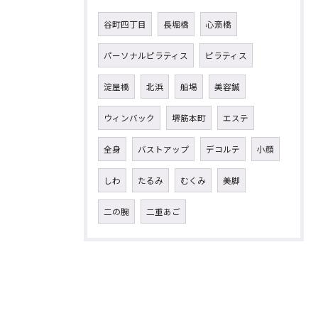
谷町四丁目
長堀橋
心斎橋
パーソナルピラティス
ピラティス
淀屋橋
北浜
船場
美容鍼
ウィンバック
堺筋本町
エステ
全身
バストアップ
デコルテ
小顔
しわ
たるみ
むくみ
美脚
二の腕
二重あご