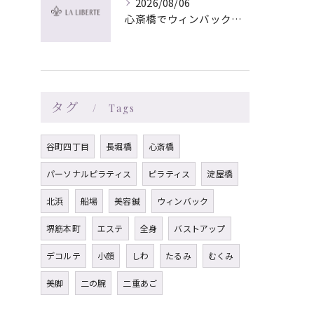
2026/08/06
心斎橋でウィンバック×マッサージ｜LA LIBERTE
タグ
Tags
谷町四丁目
長堀橋
心斎橋
パーソナルピラティス
ピラティス
淀屋橋
北浜
船場
美容鍼
ウィンバック
堺筋本町
エステ
全身
バストアップ
デコルテ
小顔
しわ
たるみ
むくみ
美脚
二の腕
二重あご