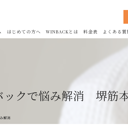
ム
はじめての方へ
WINBACKとは
料金表
よくある質
WINBACKの効果
フェイシャル
ボディ
お腹
バックで悩み解消 堺筋
鍼治療 (90分)
美容鍼 (60分)
み解消