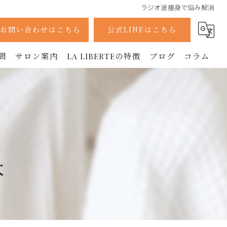
ラジオ波痩身で悩み解消
お問い合わせはこちら
公式LINEはこちら
問
サロン案内
LA LIBERTEの特徴
ブログ
コラム
採用情報
痩身
ボディ
フェイシャル
本
ラジオ波
美容鍼