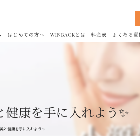
ム
はじめての方へ
WINBACKとは
料金表
よくある質
WINBACKの効果
フェイシャル
ボディ
お腹
鍼治療 (90分)
と健康を手に入れよう✨
美容鍼 (60分)
美と健康を手に入れよう✨