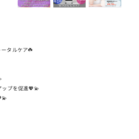
ータルケア☘️

ップを促進💖💫
💫