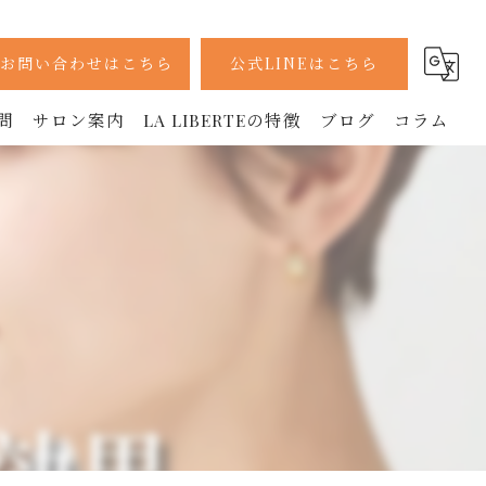
お問い合わせはこちら
公式LINEはこちら
問
サロン案内
LA LIBERTEの特徴
ブログ
コラム
採用情報
痩身
ボディ
フェイシャル
ラジオ波
美容鍼