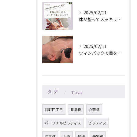
2025/02/11
体が整ってスッキリしたと
2025/02/11
ウィンバックで首をケアすることで
タグ
Tags
谷町四丁目
長堀橋
心斎橋
パーソナルピラティス
ピラティス
淀屋橋
北浜
船場
美容鍼